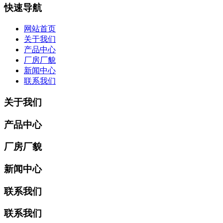
快速导航
网站首页
关于我们
产品中心
厂房厂貌
新闻中心
联系我们
关于我们
产品中心
厂房厂貌
新闻中心
联系我们
联系我们