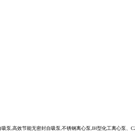
自吸泵,高效节能无密封自吸泵,不锈钢离心泵,IH型化工离心泵、