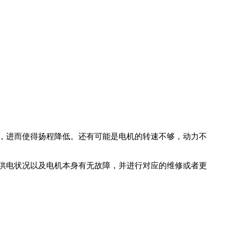
，进而使得扬程降低。还有可能是电机的转速不够，动力不
供电状况以及电机本身有无故障，并进行对应的维修或者更